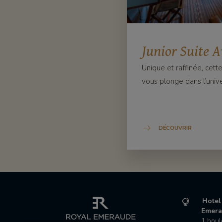
Junior Suite A
Unique et raffinée, cette
vous plonge dans l’univer
DÉCOUVRIR
Hotel
Emera
1 boul