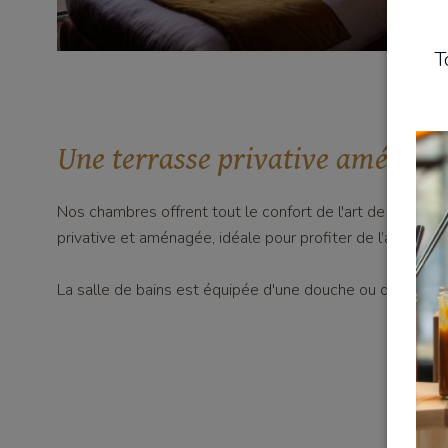
T
Une terrasse privative aménagé
Nos chambres offrent tout le confort de l'art de vivre à 
privative et aménagée, idéale pour profiter de l’atmosph
La salle de bains est équipée d'une douche ou d'une baig