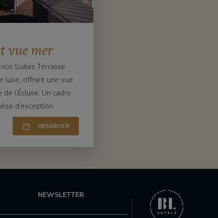
et vue mer
 nos Suites Terrasse
e luxe, offrant une vue
 de l’Écluse. Un cadre
hèse d’exception.
RÉSERVER
NEWSLETTER