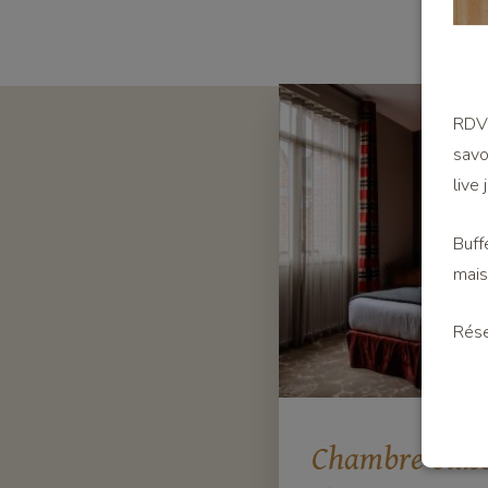
RDV 
savo
live 
Buff
mais
Rése
Chambre Clas