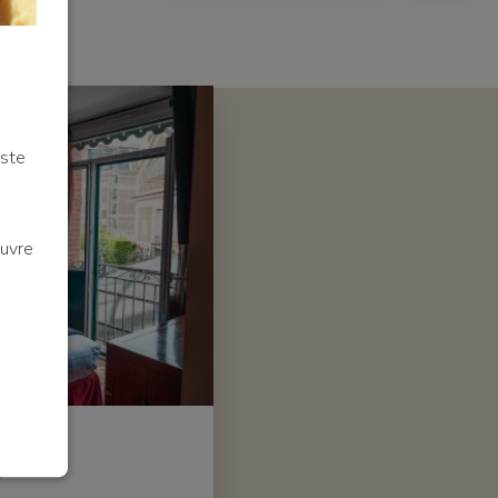
iste
euvre
e