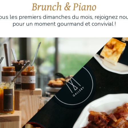
Brunch & Piano
ous les premiers dimanches du mois, rejoignez no
pour un moment gourmand et convivial !
e
L
C
la française, chacune avec sa terrasse
ère baignée de la lumière de Dinard.
W
noire.
C
P