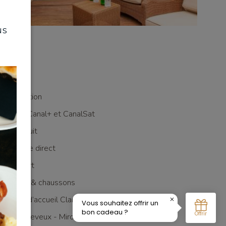
us
it double
limatisation
TV avec Canal+ et CanalSat
iFi gratuit
Téléphone direct
offre-fort
Peignoirs & chaussons
roduits d’accueil Clarins
Sèche-cheveux - Miroir grossissant