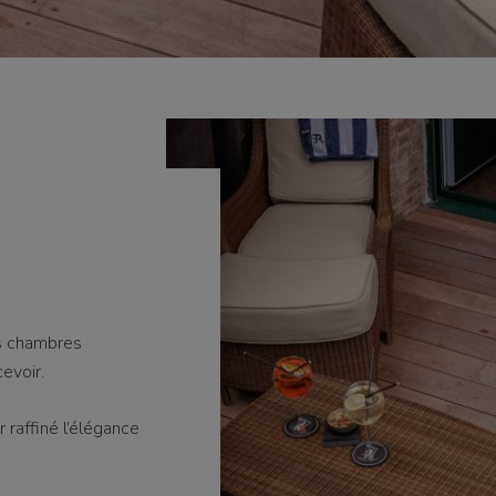
s chambres
evoir.
 raffiné l’élégance