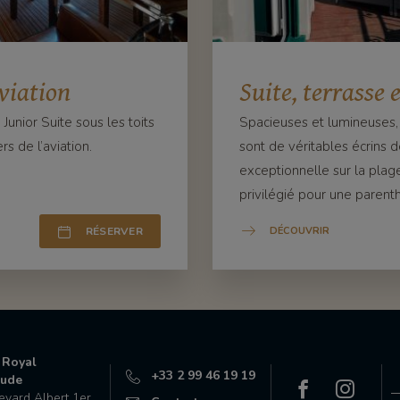
viation
Suite, terrasse 
 Junior Suite sous les toits
Spacieuses et lumineuses,
s de l’aviation.
sont de véritables écrins d
exceptionnelle sur la plage
privilégié pour une parent
RÉSERVER
DÉCOUVRIR
 Royal
+33 2 99 46 19 19
ude
evard Albert 1er