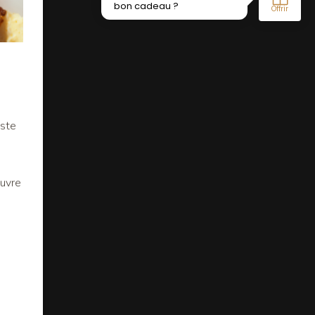
iste
euvre