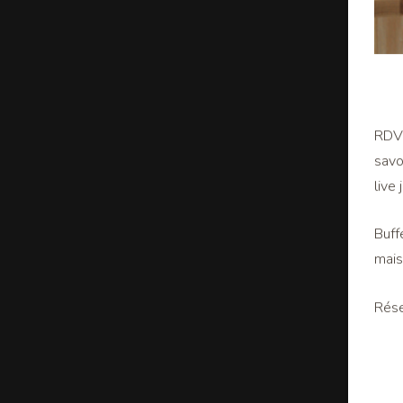
RDV 
savo
live 
Buff
mais
Rése